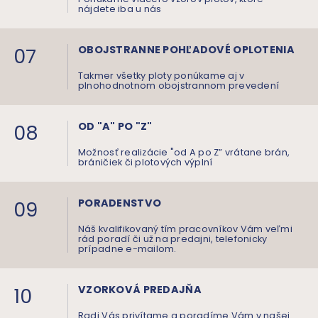
nájdete iba u nás
07
OBOJSTRANNE POHĽADOVÉ OPLOTENIA
Takmer všetky ploty ponúkame aj v
plnohodnotnom obojstrannom prevedení
08
OD "A" PO "Z"
Možnosť realizácie "od A po Z” vrátane brán,
bráničiek či plotových výplní
09
PORADENSTVO
Náš kvalifikovaný tím pracovníkov Vám veľmi
rád poradí či už na predajni, telefonicky
prípadne e-mailom.
10
VZORKOVÁ PREDAJŇA
Radi Vás privítame a poradíme Vám v našej