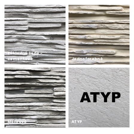
Základné šedé -
cementové
Jednofarebné
Melírové
ATYP