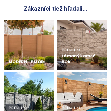
Zákazníci tiež hľadali...
PREMIUM
Lámaný kameň -
MODERN - BMOD
BOK
PREMIUM
PREMIUM