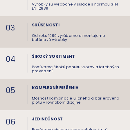
Výrobky sú vyrábané v súlade s normou STN
EN 12839
03
SKÚSENOSTI
Od roku 1999 vyrábame a montujeme
betónové výrobky
04
ŠIROKÝ SORTIMENT
Ponúkame širokú ponuku vzorov a farebných
prevedení
05
KOMPLEXNÉ RIEŠENIA
Možnosť kombinácie uličného a bariérového
plotu v rovnakom dizajne
06
JEDINEČNOSŤ
Ponúkame viacero vzorov plotov, ktoré