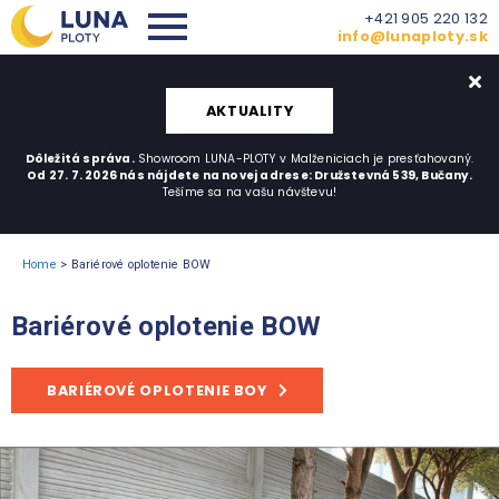
+421 905 220 132
info@lunaploty.sk
AKTUALITY
Dôležitá správa.
Showroom LUNA-PLOTY v Malženiciach je presťahovaný.
Od 27. 7. 2026 nás nájdete na novej adrese: Družstevná 539, Bučany.
Tešíme sa na vašu návštevu!
Home
>
Bariérové oplotenie BOW
Bariérové oplotenie BOW
BARIÉROVÉ OPLOTENIE BOY