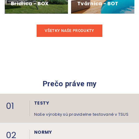
Bridlica - BOX
Tvárnica - BOT
VŠETKY NAŚE PRODUKTY
Prečo práve my
01
TESTY
Naše výrobky sú pravidelne testované v TSUS
02
NORMY