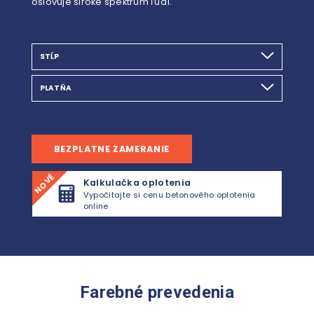
oslovuje široké spektrum ľudí.
PLOTOVÉ DIELCE
STĹP
PLATŇA
BEZPLATNE ZAMERANIE
NOVÉ
Kalkulačka oplotenia
Vypočitajte si cenu betonového oplotenia
online
Farebné prevedenia