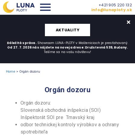
+421 905 220 132
info@lunaploty.sk
AKTUALITY
Dôležitá správa.
Showroom LUNA-PLOTY v Malženiciach je presťahovaný.
Od 27. 7. 2026 nás nájdete na novej adrese: Družstevná 539, Bučany.
Tešíme sa na vašu návštevu!
Home
>
Orgán dozoru
Orgán dozoru
Orgán dozoru:
Slovenská obchodná inšpekcia (SOI)
Inšpektorát SOI pre Trnavský kraj
odbor technickej kontroly výrobkov a ochrany
spotrebiteľa