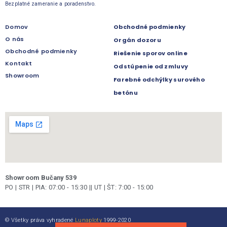
Bezplatné zameranie a poradenstvo.
Domov
Obchodné podmienky
O nás
Orgán dozoru
Obchodné podmienky
Riešenie sporov online
Kontakt
Odstúpenie od zmluvy
Showroom
Farebné odchýlky surového
betónu
Showroom Bučany 539
PO | STR | PIA: 07:00 - 15:30 || UT | ŠT: 7:00 - 15:00
© Všetky práva vyhradené
Lunaploty
1999-2020