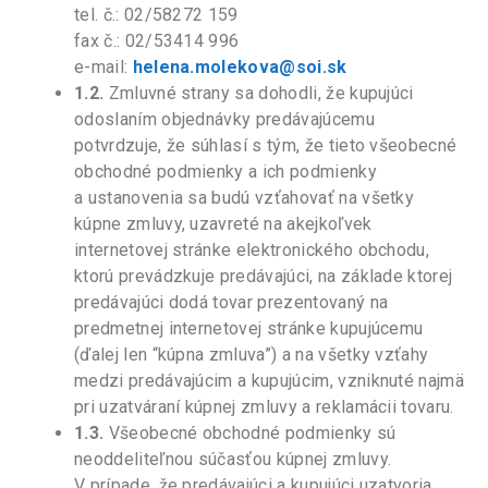
tel. č.: 02/58272 159
fax č.: 02/53414 996
e-mail:
helena.molekova@soi.sk
1.2.
Zmluvné strany sa dohodli, že kupujúci
odoslaním objednávky predávajúcemu
potvrdzuje, že súhlasí s tým, že tieto všeobecné
obchodné podmienky a ich podmienky
a ustanovenia sa budú vzťahovať na všetky
kúpne zmluvy, uzavreté na akejkoľvek
internetovej stránke elektronického obchodu,
ktorú prevádzkuje predávajúci, na základe ktorej
predávajúci dodá tovar prezentovaný na
predmetnej internetovej stránke kupujúcemu
(ďalej len “kúpna zmluva”) a na všetky vzťahy
medzi predávajúcim a kupujúcim, vzniknuté najmä
pri uzatváraní kúpnej zmluvy a reklamácii tovaru.
1.3.
Všeobecné obchodné podmienky sú
neoddeliteľnou súčasťou kúpnej zmluvy.
V prípade, že predávajúci a kupujúci uzatvoria