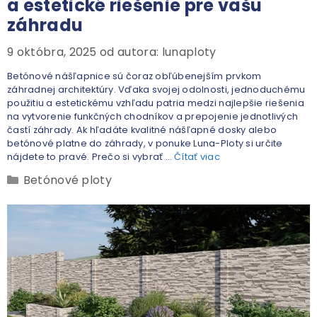
a estetické riešenie pre vašu
záhradu
9 októbra, 2025
od autora:
lunaploty
Betónové nášľapnice sú čoraz obľúbenejším prvkom
záhradnej architektúry. Vďaka svojej odolnosti, jednoduchému
použitiu a estetickému vzhľadu patria medzi najlepšie riešenia
na vytvorenie funkčných chodníkov a prepojenie jednotlivých
častí záhrady. Ak hľadáte kvalitné nášľapné dosky alebo
betónové platne do záhrady, v ponuke Luna-Ploty si určite
nájdete to pravé. Prečo si vybrať …
Čítať viac
Betónové ploty