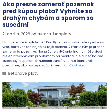
Ako presne zamerať pozemok
pred kúpou plota? Vyhnite sa
drahým chybám a sporom so
susedmi
21 apríla, 2026
od autora:
lunaploty
Plánujete nové oplotenie? Predtým, než si vyberiete vysnívaný
vzor, čaká vás ten najdôležitejší technický krok, a tým je presné
zameranie pozemku. Nesprávne vytýčenie hraníc môže viesť
nielen k technickým problémom pri montáži, ale aj k zdĺhavým
susedským sporom či nutnosti búrať. V tomto článku vám
poradíme, ako postupovať pri meraní, …
Čítať viac
Betónové ploty