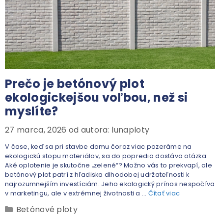
Prečo je betónový plot
ekologickejšou voľbou, než si
myslíte?
27 marca, 2026
od autora:
lunaploty
V čase, keď sa pri stavbe domu čoraz viac pozeráme na
ekologickú stopu materiálov, sa do popredia dostáva otázka:
Aké oplotenie je skutočne „zelené“? Možno vás to prekvapí, ale
betónový plot patrí z hľadiska dlhodobej udržateľnosti k
najrozumnejším investíciám. Jeho ekologický prínos nespočíva
v marketingu, ale v extrémnej životnosti a …
Čítať viac
Betónové ploty