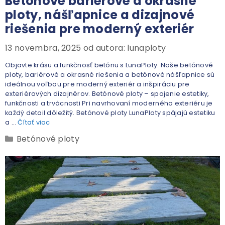
Betónové bariérové a okrasné
ploty, nášľapnice a dizajnové
riešenia pre moderný exteriér
13 novembra, 2025
od autora:
lunaploty
Objavte krásu a funkčnosť betónu s LunaPloty. Naše betónové
ploty, bariérové a okrasné riešenia a betónové nášľapnice sú
ideálnou voľbou pre moderný exteriér a inšpiráciu pre
exteriérových dizajnérov. Betónové ploty – spojenie estetiky,
funkčnosti a trvácnosti Pri navrhovaní moderného exteriéru je
každý detail dôležitý. Betónové ploty LunaPloty spájajú estetiku
a …
Čítať viac
Betónové ploty