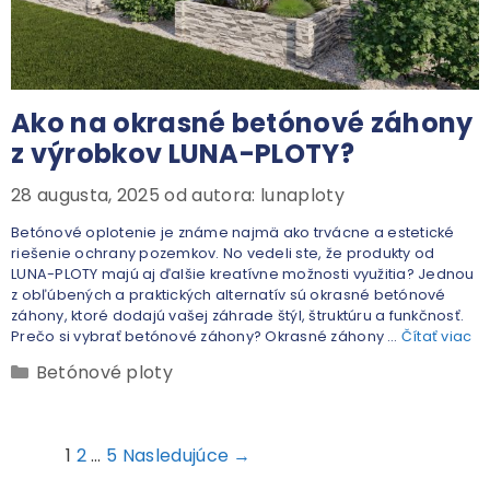
Ako na okrasné betónové záhony
z výrobkov LUNA-PLOTY?
28 augusta, 2025
od autora:
lunaploty
Betónové oplotenie je známe najmä ako trvácne a estetické
riešenie ochrany pozemkov. No vedeli ste, že produkty od
LUNA-PLOTY majú aj ďalšie kreatívne možnosti využitia? Jednou
z obľúbených a praktických alternatív sú okrasné betónové
záhony, ktoré dodajú vašej záhrade štýl, štruktúru a funkčnosť.
Prečo si vybrať betónové záhony? Okrasné záhony …
Čítať viac
Betónové ploty
1
2
…
5
Nasledujúce →