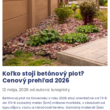
Koľko stojí betónový plot?
Cenový prehľad 2026
12 mája, 2026
od autora:
lunaploty
Betónový plot na Slovensku v roku 2026 stojí orientačne od 73 €
do 170 € za bežný meter (bm) vrátane montáže, v závislosti od
typu stĺpov, vzoru a náročnosti terénu. Samotný materiál (bez