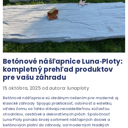
Betónové nášľapnice Luna‑Ploty:
kompletný prehľad produktov
pre vašu záhradu
15 októbra, 2025
od autora:
lunaploty
Betónové nášľapnice sú ideálnym riešením pre moderné aj
klasické záhrady. Spojujú praktickosť, odolnosť a estetiku,
vďaka čomu sa ľahko stávajú neoddeliteľnou súčasťou
chodníkov, cestičiek a dekoratívnych plôch. Spoločnosť
Luna‑Ploty ponúka široký sortiment nášľapných dosiek a
betónových platní do záhrady, od moderných hladkých