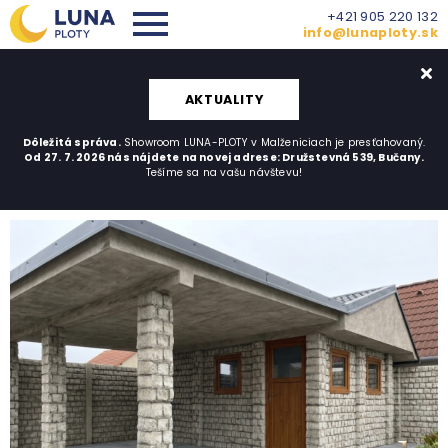
+421 905 220 132
info@lunaploty.sk
AKTUALITY
Dôležitá správa.
Showroom LUNA-PLOTY v Malženiciach je presťahovaný.
Od 27. 7. 2026 nás nájdete na novej adrese: Družstevná 539, Bučany.
Tešíme sa na vašu návštevu!