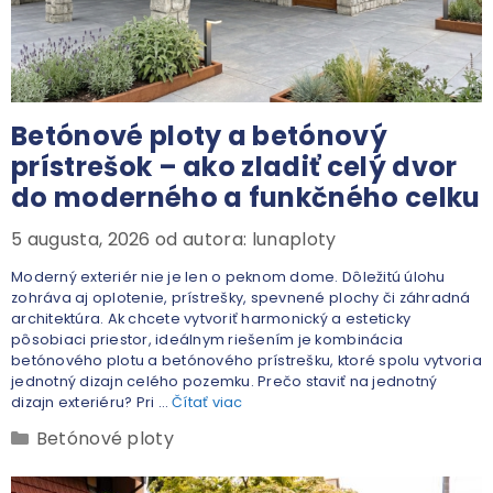
Betónové ploty a betónový
prístrešok – ako zladiť celý dvor
do moderného a funkčného celku
5 augusta, 2026
od autora:
lunaploty
Moderný exteriér nie je len o peknom dome. Dôležitú úlohu
zohráva aj oplotenie, prístrešky, spevnené plochy či záhradná
architektúra. Ak chcete vytvoriť harmonický a esteticky
pôsobiaci priestor, ideálnym riešením je kombinácia
betónového plotu a betónového prístrešku, ktoré spolu vytvoria
jednotný dizajn celého pozemku. Prečo staviť na jednotný
dizajn exteriéru? Pri …
Čítať viac
Betónové ploty