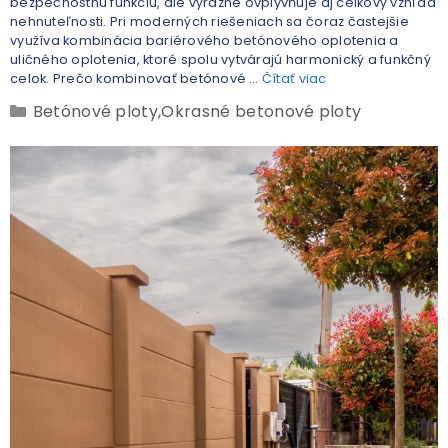
bezpečnostnú funkciu, ale výrazne ovplyvňuje aj celkový vzhľad
nehnuteľnosti. Pri moderných riešeniach sa čoraz častejšie
využíva kombinácia bariérového betónového oplotenia a
uličného oplotenia, ktoré spolu vytvárajú harmonický a funkčný
celok. Prečo kombinovať betónové …
Čítať viac
Betónové ploty
,
Okrasné betonové ploty