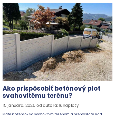
Ako prispôsobiť betónový plot
svahovitému terénu?
15 januára, 2026
od autora:
lunaploty
Máte pozemok so svahovitým terénom a premýšľate nad