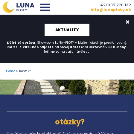
+421 905 220 132
info@lunaploty.sk
AKTUALITY
Dôležitá správa.
Showroom LUNA-PLOTY v Malženiciach je presťahovaný.
Od 27. 7. 2026 nás nájdete na novej adrese: Družstevná 539, Bučany.
Tešíme sa na vašu návštevu!
Home
>
Kontakt
KONTAKT
Máte nejaké
otázky?
Neváhajte nás kontaktovať. Naši pracovníci sú Vám k