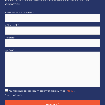
dispozícii.
Vaše meno a priezvisko *
Váš email *
Telefón *
Správa *
*Súhlasim so spracovaním osobných údajov (viac
info tu
).
* povinné polia