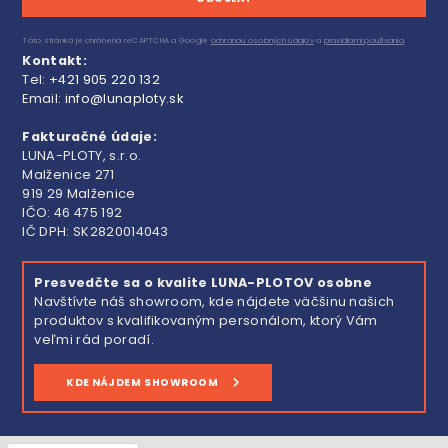
Táto stránka je chránená reCAPTCHA a Google
ochranou osobných údajov
a
pravidlami používania
.
Kontakt:
Tel:
+421 905 220 132
Email:
info@lunaploty.sk
Fakturačné údaje:
LUNA-PLOTY, s.r.o.
Malženice 271
919 29 Malženice
IČO: 46 475 192
IČ DPH: SK2820014043
Presvedčte sa o kvalite LUNA-PLOTOV osobne
Navštívte náš showroom, kde nájdete väčšinu našich
produktov s kvalifikovaným personálom, ktorý Vám
veľmi rád poradí.
KDE NÁJDEM SHOWROOM