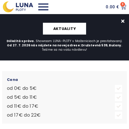
0
0.00
€
AKTUALITY
Dôležitá správa.
Showroom LUNA-PLOTY v Malženiciach je presťahovaný.
Od 27. 7. 2026 nás nájdete na novej adrese: Družstevná 539, Bučany.
Tešíme sa na vašu návštevu!
Cena
od 0€ do 5€
od 5€ do 11€
od 11€ do 17€
od 17€ do 22€