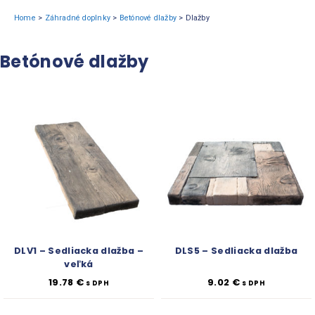
Home
>
Záhradné doplnky
>
Betónové dlažby
>
Dlažby
Betónové dlažby
DLV1 – Sedliacka dlažba –
DLS5 – Sedliacka dlažba
veľká
19.78
€
9.02
€
s DPH
s DPH