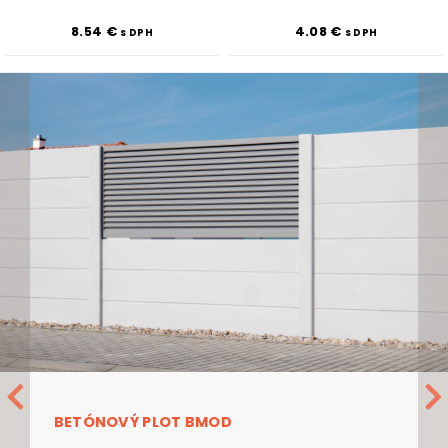
8.54
€
4.08
€
s DPH
s DPH
BETÓNOVÝ PLOT BMOD